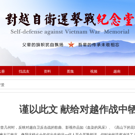
名册
找战友
资料
图集
视频
越南
背景
谨以此文 献给对越作战中
几何时，反映对越自卫反击战的歌曲、影视作品如《血染的风采》、《高山下的花
遍大江南北，像我这样七十年代出生的这一代人至今耳熟能详。但时光的流逝冲淡了人