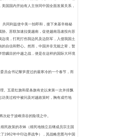
，美国国内开始有人主张同中国全面发展关系，
。共同利益使中美一拍即和，接下来基辛格秘
威胁。苏联加速拉拢越南，促使越南迅速投向苏
我边境，打死打伤我边民及边防军，入侵我国土
南的自信和野心。然而，中国并非无能之辈，暂
举世瞩目的中越之战，便是在这样的国际大环境
央委员会书记黎笋度过的最寒冷的一个春节，而
理。五星红旗和星条旗有史以来第一次并排飘
志访美过程中被问及对越政策时，胸有成竹地
再次处于波峰浪谷的险境之中。
 殖民政策的衣钵（殖民地独立后继成员宗主国
了1962年中印边界战争），其战略意图与中国