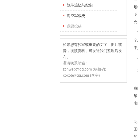
战斗追忆与纪实
场
明
海空军战史
允
我要投稿
"
个
如果您有独家或重要的文字，图片或
不
音，视频资料，可发送我们整理后发
布。
谨请联系邮箱：
zcnweb@qq.com (杨凯钧)
这
xoxob@qq.com (李宇)
撇
身
酿
南
越
此
国
的