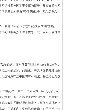
很多是打着外国军事专家的幌子，却存在着许多
多以第三者的视角评述那场战争，貌似客观公
资料，就那场我们不该忘却的战争与网友们做一
为国死难的英烈！生于忧患，死于安乐。在这里
72年说起。面对前苏联咄咄逼人的战略攻势，
中美之间的坚冰开始融化。中美两国从此开始酝
因为这将意味这中国将有可能减少甚至终止对越
在中美苏大三角中，中苏自六十年代交恶，从
南达到对中国在战略上实行全面包围，形势对中
靠苏联倾向逐渐明显的情况下，如何突破战略上
越战中日益不利，失败已成定局，心虽不快，也