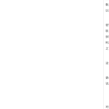
数
以
而
密
联
拆
时
之
1
这
此
扬
说
越
反
对