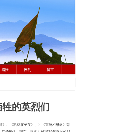
捐赠
网刊
留言
牺牲的英烈们
环》、《凯旋在子夜》、〉《雷场相思树》等
们的记忆，现在，很多人对1979年爆发的那