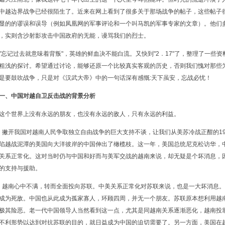
中越边界战争已经很陌生了。近来在网上看到了很多关于那场战争的帖子，这些帖子
显的的谬误和误导（例如凤凰网的军事评论和一个叫马凯的军事专家的文章）。他们
，实则含沙射影攻击中国政府的无能，谩骂我们的烈士。
忘记过去就意味着背叛"，英雄的鲜血决不能白流。又快到"2．17"了，整理了一些
粗浅的探讨。希望通过讨论，能够还原一个比较真实客观的历史，否则我们愧对那些
是要鼓吹战争，只是对《汉武大帝》中的一句话深有感慨:天下虽安，忘战必忧！
一、中国对越自卫反击战的背景分析
个世界上没有永远的朋友，也没有永远的敌人，只有永远的利益。
开我国对越南人民争取独立自由战争的巨大支持不谈，让我们从美苏冷战正酣的19
陷越战泥潭的美国向大洋彼岸的中国伸出了橄榄枝。这一年，美国总统尼克松访华，
关系正常化。这对当时仍与中国和好而与美军交战的越南来说，却无疑是个坏消息，
的支持与援助。
南心中不满，转而全面投向苏联。中美关系正常化对苏联来说，也是一大坏消息。
成为死敌。中国也从此成为孤家寡人，环顾四周，并无一个朋友。苏联原本想利用越
极其险恶。老一代中国领导人当然看到这一点，尤其是同越南关系逐渐恶化，越南投
不利形势以达到对抗苏联的目的，就日益成为中国的迫切需要了。另一方面，美国在