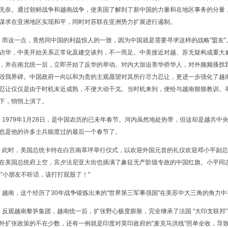
无奈。通过朝鲜战争和越南战争，使美国了解到了新中国的力量和在地区事务的分量
谋求在亚洲地区实现和平，同时对苏联在亚洲势力扩展进行遏制。
这一点，竟然同中国的利益惊人的一致，因为中国就是需要寻求这样的战略"盟友"
访华，中美开始关系正常化及建交谈判，不一而足。中美接近对越、苏无疑构成重大
，并在南北统一后，立即开始了反华的举动。对内大加迫害华侨华人，对外频频搔扰
毁我界碑。中国政府一向以和为贵的主观愿望对其所行尽力忍让，更进一步强化了越
忍让仅仅是由于时机未近成熟，不便大动干戈。当时机来到，便给与越南狠狠教训。
下，悄悄上演了。
979年1月28日，是中国农历的已未年春节。河内虽然地处热带，但这却是越共中
也是他的许多士兵能度过的最后一个春节了。
时，美国总统卡特在白宫南草坪举行仪式，以欢迎外国元首的礼仪欢迎邓小平副总
在美国总统府上空，宾夕法尼亚大街也插满了象征无产阶级专政的中国红旗。小平同
:"小朋友不听话，该打打屁股了！"
南，这个经历了30年战争锻炼出来的"世界第三军事强国"在美苏中大三角的角力中
观越南黎笋集团，越南统一后，扩张野心极度膨胀，完全继承了法国 "大印支联邦"
外扩张政策的不在少数，还有一例就是印度对英印政府的"麦克马洪线"照单全收，导致