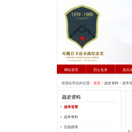
网站首页
烈士名录
老兵
您现在所在的位置：
首页
>
战史资料
> 战争
战争背景
战争资料
曾
百战群英
红