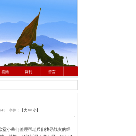
捐赠
网刊
留言
943 字体：
【
大
中
小
】
纪念堂小辈们整理帮老兵们找寻战友的经