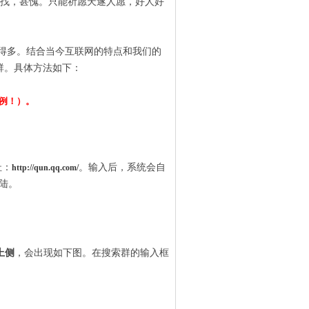
找，甚愧。只能祈愿天遂人愿，好人好
得多。结合当今互联网的特点和我们的
群。具体方法如下：
例！）。
址：
。输入后，系统会自
http://qun.qq.com/
陆。
上侧
，会出现如下图。在搜索群的输入框