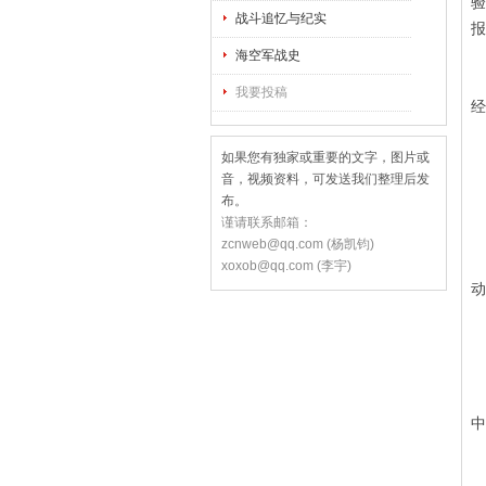
验
战斗追忆与纪实
报
海空军战史
叙
我要投稿
经
如果您有独家或重要的文字，图片或
音，视频资料，可发送我们整理后发
布。
谨请联系邮箱：
zcnweb@qq.com (杨凯钧)
1
xoxob@qq.com (李宇)
动
1
中