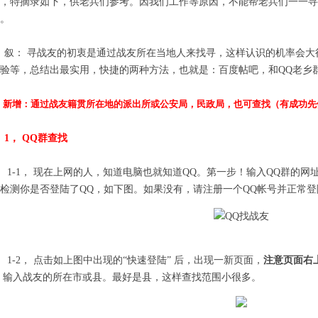
，特摘录
如下，供老兵们参考。因我们工作等原因，不能帮老兵们一一寻
。
： 寻战友的初衷是通过战友所在当地人来找寻，这样认识的机率会大
验等，总结出最实用，快捷的两种方法，也就是：百度帖吧，和QQ老乡
新增：通过战友籍贯所在地的派出所或公安局，民政局，也可查找（有成功先
1， QQ群查找
-1， 现在上网的人，知道电脑也就知道QQ。第一步！输入QQ群的网
检测你是否登陆了QQ，如下图。如果没有，请注册一个QQ帐号并正常登
-2， 点击如上图中出现的“快速登陆” 后，出现一新页面，
注意页面右
 输入战友的所在市或县。最好是县，这样查找范围小很多。