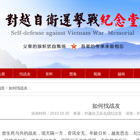
名册
找战友
资料
图集
视频
越南
消息
> 如何找战友
如何找战友
添加时间：2010.10.20 来源：对越自卫反击战纪念堂 浏览：6
生死与共的战友，现天隔一方，音讯全无。年龄日长，越发思念....