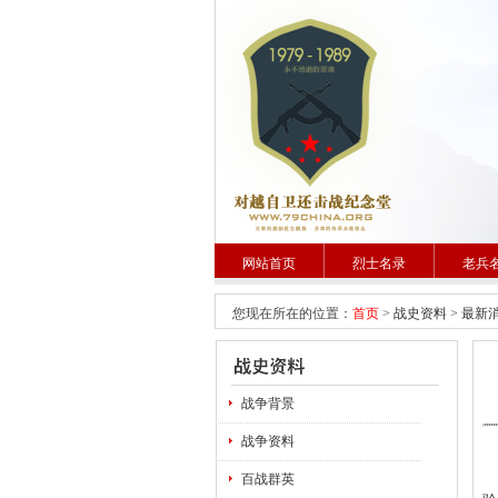
网站首页
烈士名录
老兵
您现在所在的位置：
首页
>
战史资料
>
最新
战争背景
战争资料
曾
百战群英